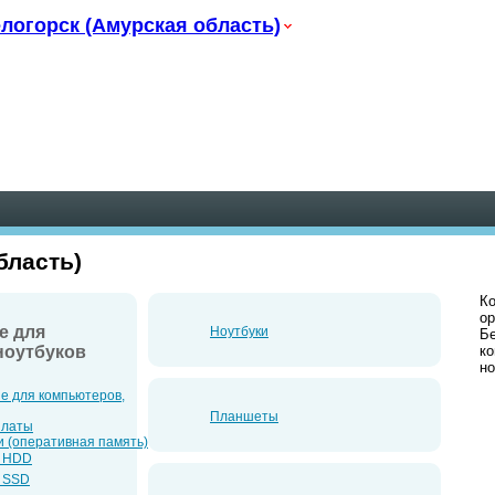
логорск (Амурская область)
бласть)
К
ор
е для
Ноутбуки
Бе
к
ноутбуков
но
е для компьютеров,
Планшеты
платы
 (оперативная память)
и HDD
и SSD