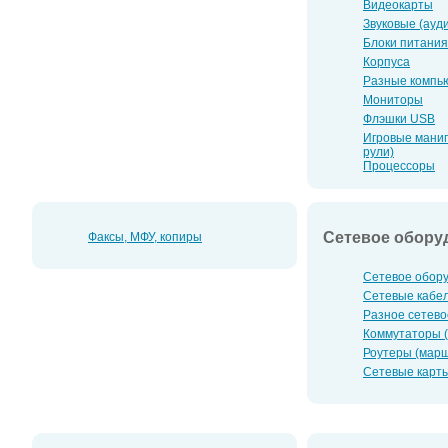
Видеокарты
Звуковые (ауд
Блоки питания
Корпуса
Разные компь
Мониторы
Флэшки USB
Игровые манип
рули)
Процессоры
Сетевое обору
Факсы, МФУ, копиры
Сетевое обор
Сетевые кабе
Разное сетево
Коммутаторы (
Роутеры (мар
Сетевые карт