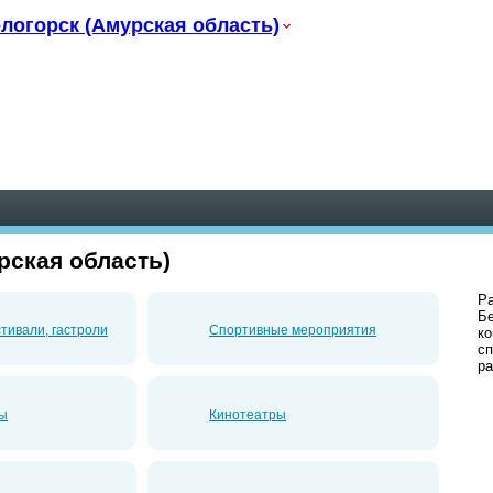
логорск (Амурская область)
рская область)
Ра
Бе
тивали, гастроли
Спортивные мероприятия
ко
сп
ра
ры
Кинотеатры