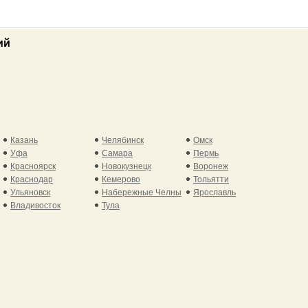
ий
Казань
Челябинск
Омск
Уфа
Самара
Пермь
Красноярск
Новокузнецк
Воронеж
Краснодар
Кемерово
Тольятти
Ульяновск
Набережные Челны
Ярославль
Владивосток
Тула