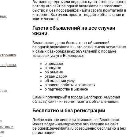
Выгодно продать или недорого купить теперь просто,
потому что сайт belogorsk.buyreklama.ru позволяет
быстро и без посредников найти своего покупателя в
интернет. Все очень просто - подайте объявление и
нных
ждите звонков!
Газета объявлений на все случаи
жизни
Белогорская доска бесплатных объявлений
belogorsk.buyreklama.ru - это сотни тысяч актуальных
и самых разнообразных объявлений о продаже
ктроника
товаров и услуг в Белогорске:
о продаже
ны-факсы,
о покупке
об обмене
отдам даром
об оказании услуг
о поиске работы и вакансиях
о партнерстве в бизнесе
ника
Самый популярный в городе Белогорск (Амурская
область) сайт - интернет газета с объявлениями.
Бесплатно и без регистрации
Любое частное лицо или компания из Белогорска
в
может подать коммерческое объявление на сайт
гастроли
belogorsk.buyreklama.ru совершенно бесплатно и без
ия
регистрации.