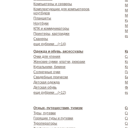
М
Компьютеры и серверы
М
Комплектующие для компьютеров,
М
ноутбуков
М
Планшеты
К
Ноутбуки
М
КПК и коммуникаторы
М
Принтеры, картриджи
е
Сканеры
еще рубрики ...(+14)
Одежда и обувь, аксессуары
К
Очки для чтения
С
Женские сумки, клатчи, рюкзаки
К
Купальники, бикини
К
Солнечные очки
П
Свадебные прически
Б
Детская одежда
М
Детская обувь
Ф
еще рубрики ...(+12)
е
Отдых, путешествия, туризм
С
Туры, путевки
С
Горящие туры и путевки
С
Туроператоры
С