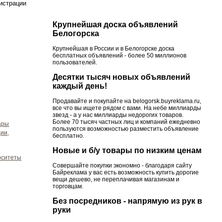
гистрации
Крупнейшая доска объявлений
Белогорска
Крупнейшая в России и в Белогорске доска
бесплатных объявлений - более 50 миллионов
пользователей.
Десятки тысяч новых объявлений
каждый день!
Продавайте и покупайте на belogorsk.buyreklama.ru,
все что вы ищете рядом с вами. На небе миллиарды
звезд - а у нас миллиарды недорогих товаров.
Более 70 тысяч частных лиц и компаний ежедневно
ары
пользуются возможностью разместить объявление
ии,
бесплатно.
Новые и б/у товары по низким ценам
рситеты
Совершайте покупки экономно - благодаря сайту
Байреклама у вас есть возможность купить дорогие
вещи дешево, не переплачивая магазинам и
торговцам.
Без посредников - напрямую из рук в
руки