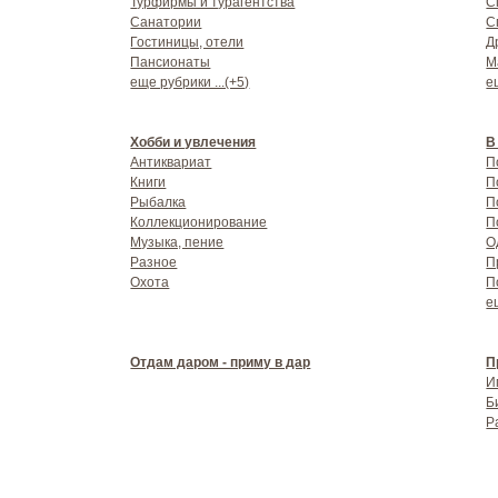
Турфирмы и турагентства
С
Санатории
С
Гостиницы, отели
Д
Пансионаты
М
еще рубрики ...(+5)
е
Хобби и увлечения
В
Антиквариат
П
Книги
П
Рыбалка
П
Коллекционирование
П
Музыка, пение
О
Разное
П
Охота
П
е
Отдам даром - приму в дар
П
И
Б
Р