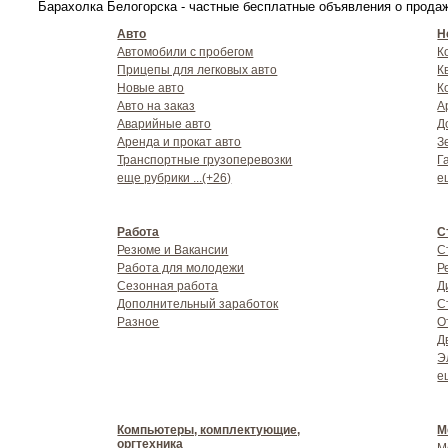
Барахолка Белогорска - частные бесплатные объявления о продаже
Авто
Н
Автомобили с пробегом
К
Прицепы для легковых авто
К
Новые авто
К
Авто на заказ
А
Аварийные авто
Д
Аренда и прокат авто
З
Транспортные грузоперевозки
Г
еще рубрики ...(+26)
е
Работа
С
Резюме и Вакансии
С
Работа для молодежи
Р
Сезонная работа
Д
Дополнительный заработок
С
Разное
О
Д
Э
е
Компьютеры, комплектующие,
М
оргтехника