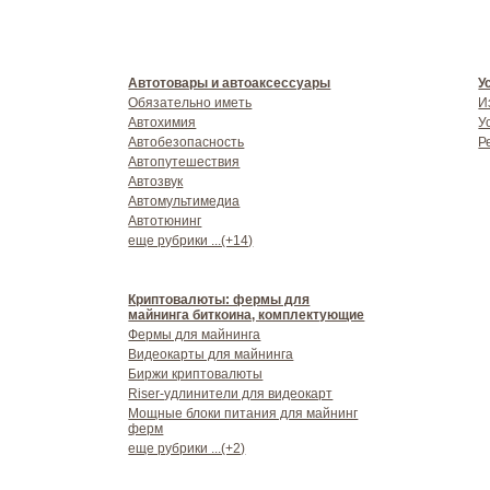
Автотовары и автоаксессуары
У
Обязательно иметь
И
Автохимия
У
Автобезопасность
Р
Автопутешествия
Автозвук
Автомультимедиа
Автотюнинг
еще рубрики ...(+14)
Криптовалюты: фермы для
майнинга биткоина, комплектующие
Фермы для майнинга
Видеокарты для майнинга
Биржи криптовалюты
Riser-удлинители для видеокарт
Мощные блоки питания для майнинг
ферм
еще рубрики ...(+2)