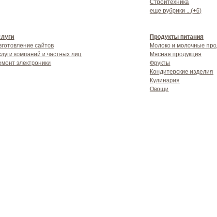
Стройтехника
еще рубрики ...(+6)
слуги
Продукты питания
зготовление сайтов
Молоко и молочные про
слуги компаний и частных лиц
Мясная продукция
емонт электроники
Фрукты
Кондитерские изделия
Кулинария
Овощи