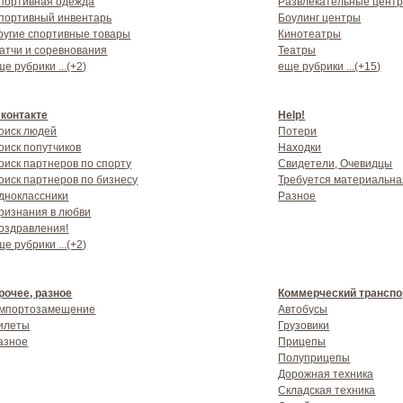
портивная одежда
Развлекательные цент
портивный инвентарь
Боулинг центры
ругие спортивные товары
Кинотеатры
атчи и соревнования
Театры
ще рубрики ...(+2)
еще рубрики ...(+15)
 контакте
Help!
оиск людей
Потери
оиск попутчиков
Находки
оиск партнеров по спорту
Свидетели, Очевидцы
оиск партнеров по бизнесу
Требуется материальн
дноклассники
Разное
ризнания в любви
оздравления!
ще рубрики ...(+2)
рочее, разное
Коммерческий транспо
мпортозамещение
Автобусы
илеты
Грузовики
азное
Прицепы
Полуприцепы
Дорожная техника
Складская техника