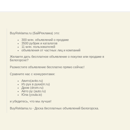
BuyReklama.ru (БайРеклама) это:
300 млн. объявлений о продаже
3500 рубрик и каталогов
11 млн. пользователей
объявления от частных лиц и компаний
Желаете дать бесплатное объявление о покупке или продаже в
Белогорске?
Разместите объявление бесплатно прямо сейчас!
Сравните нас с конкурентами:
Авито(avito.ru)
Из рук в руки(irr.ru)
Дром (drom.ru)
Авто ру (auto.ru)
Юла (youla.io)
и убедитесь, что мы лучше!
BuyReklama.ru - Доска бесплатных объявлений Белогорска.