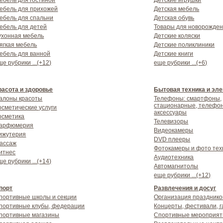
ебель для гостиной
Детские игрушки
ебель для прихожей
Детская мебель
ебель для спальни
Детская обувь
ебель для детей
Товары для новорожде
ухонная мебель
Детские коляски
ягкая мебель
Детские поликлиники
ебель для ванной
Детские книги
ще рубрики ...(+12)
еще рубрики ...(+6)
расота и здоровье
Бытовая техника и эле
алоны красоты
Телефоны: смартфоны,
стационарные, телефо
осметические услуги
аксессуары
осметика
Телевизоры
арфюмерия
Видеокамеры
ижутерия
DVD плееры
ассаж
Фотокамеры и фото тех
итнес
Аудиотехника
ще рубрики ...(+14)
Автомагнитолы
еще рубрики ...(+12)
порт
Развлечения и досуг
портивные школы и секции
Организация празднико
портивные клубы, федерации
Концерты, фестивали, 
портивные магазины
Спортивные мероприят