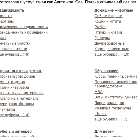
 товаров и услуг, такая как Авито или Юла. Подача объявлений без ре
едвижимость
Домашние животные
омнаты
Собаки и щенки
вартиры
Кошки и котята
оммерческая недвижимость
Рыбки
ренда нежилых помещений
Птички и клетки
ома
Грызуны
емельные участки
Другие животные
аражи и стоянки
Корм для животных
ще рубрики ...(+9)
еще рубрики ...(+10)
троительство и ремонт
Образование
троительство домов
Курсы, тренинги, семин
емонт, отделка
Повышение квалификац
переподготовка
изайн интерьера
MBA
троительные материалы
Вузы, институты, униве
тделочные материалы
Лицеи, колледжи
вери, окна, балконы
Училища, техникумы
лектрика
Школы
ще рубрики ...(+4)
еще рубрики ...(+7)
ебель и интерьер
Для детей