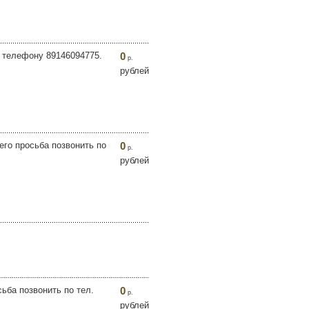
о телефону 89146094775.
0
р.
рублей
го просьба позвонить по
0
р.
рублей
ьба позвонить по тел.
0
р.
рублей