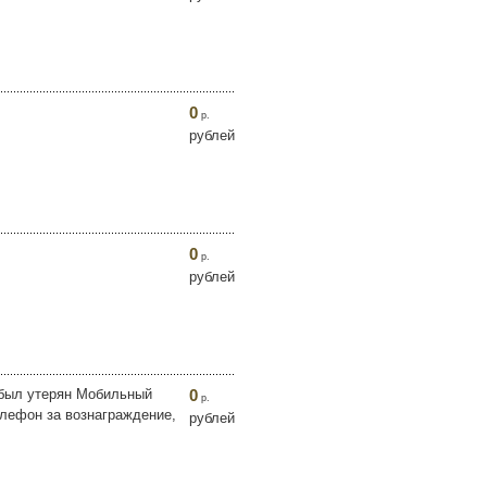
0
р.
рублей
0
р.
рублей
, был утерян Мобильный
0
р.
елефон за вознаграждение,
рублей