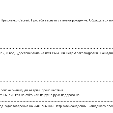
я Прыхненко Сергей. Просьба вернуть за вознагрождение. Обращаться п
ль, и вод. удостоверение на имя Рымшин Пётр Александрович. Нашедше
 поиске очевидцев аварии, происшествия.
ых лиц как на avito или из рук в руки недорого на.
вод. удостоверение на имя Рымшин Пётр Александрович. нашедшего прос