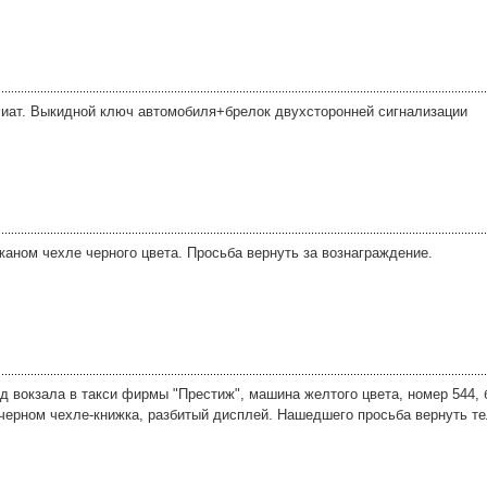
иат. Выкидной ключ автомобиля+брелок двухсторонней сигнализации
жаном чехле черного цвета. Просьба вернуть за вознаграждение.
 ж/д вокзала в такси фирмы "Престиж", машина желтого цвета, номер 544
 черном чехле-книжка, разбитый дисплей. Нашедшего просьба вернуть т