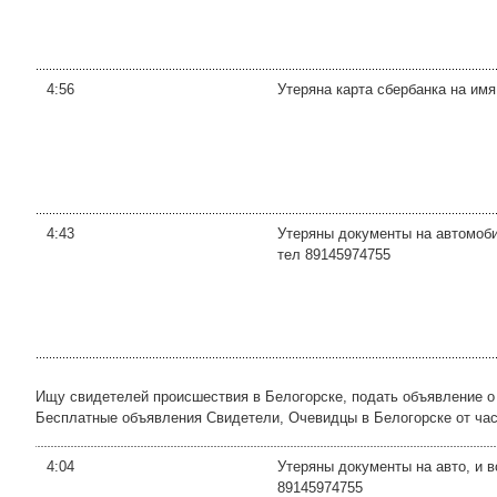
4:56
Утеряна карта сбербанка на им
4:43
Утеряны документы на автомоби
тел 89145974755
Ищу свидетелей происшествия в Белогорске, подать объявление о
Бесплатные объявления Свидетели, Очевидцы в Белогорске от частн
4:04
Утеряны документы на авто, и 
89145974755