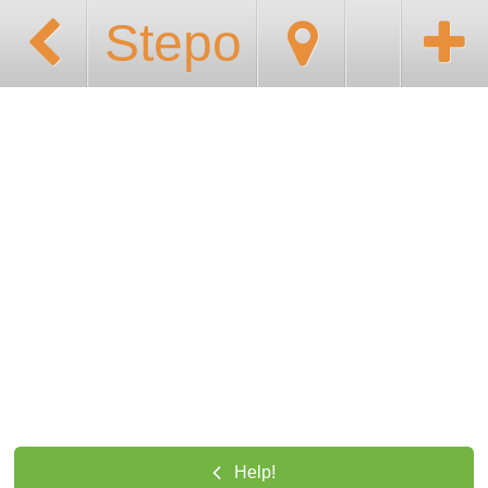
Stepo
Help!