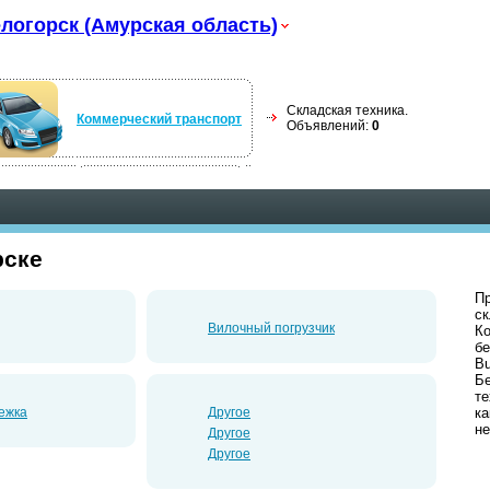
логорск (Амурская область)
Складская техника.
Коммерческий транспорт
Объявлений:
0
рске
Пр
ск
Вилочный погрузчик
Ко
б
Bu
Б
те
ежка
Другое
ка
не
Другое
Другое