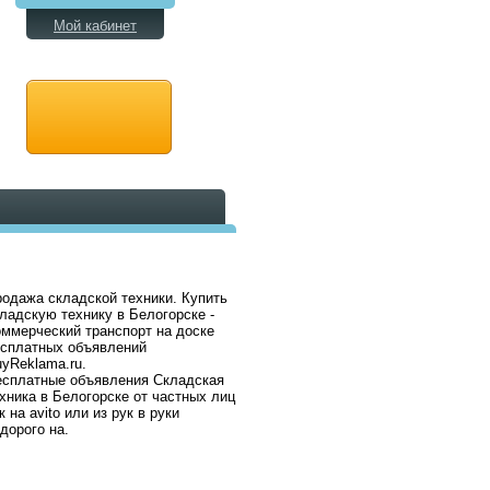
Мой кабинет
одажа складской техники. Купить
ладскую технику в Белогорске -
ммерческий транспорт на доске
есплатных объявлений
yReklama.ru.
есплатные объявления Складская
хника в Белогорске от частных лиц
к на avito или из рук в руки
дорого на.